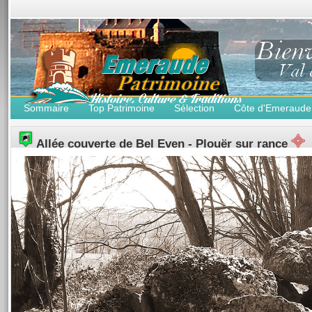
Sommaire
Top Patrimoine
Sélection
Côte d'Emeraude
Allée couverte de Bel Even - Plouër sur rance