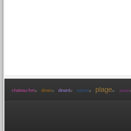
plage
chateau-fort
dinan
dinard
nature
plouer
15
15
20
16
44
1