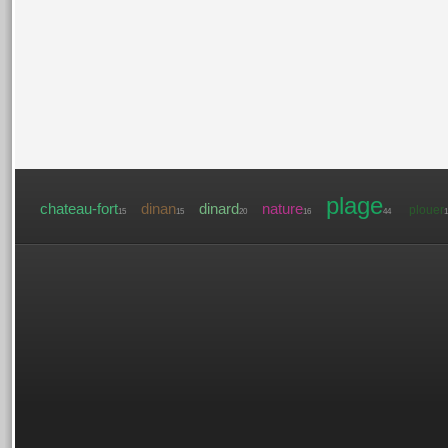
plage
chateau-fort
dinan
dinard
nature
plouer
15
15
20
16
44
1