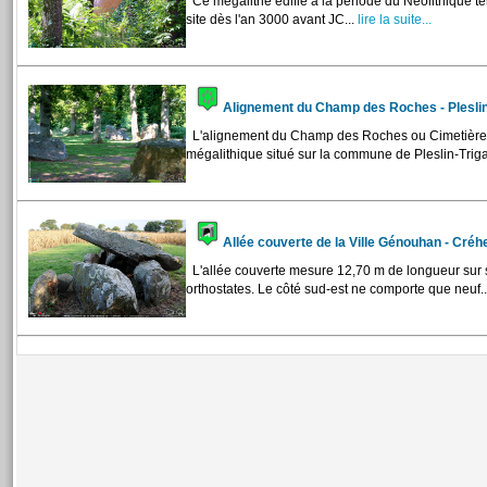
Ce mégalithe édifié à la période du Néolithique 
site dès l'an 3000 avant JC...
lire la suite...
Alignement du Champ des Roches - Plesli
L'alignement du Champ des Roches ou Cimetière 
mégalithique situé sur la commune de Pleslin-Triga
Allée couverte de la Ville Génouhan - Cré
L'allée couverte mesure 12,70 m de longueur sur 
orthostates. Le côté sud-est ne comporte que neuf..