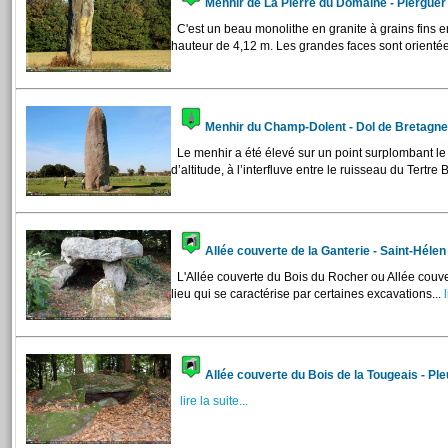
Menhir de La Pierre du Domaine - Plergue
C'est un beau monolithe en granite à grains fins 
hauteur de 4,12 m. Les grandes faces sont orientées
Menhir du Champ-Dolent - Dol de Bretagn
Le menhir a été élevé sur un point surplombant le
d’altitude, à l’interfluve entre le ruisseau du Tertre Bi
Allée couverte de la Ganterie - Saint-Héle
L'Allée couverte du Bois du Rocher ou Allée couver
lieu qui se caractérise par certaines excavations...
l
Allée couverte du Bois de la Tougeais - Pl
lire la suite...