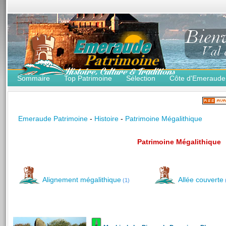
Sommaire
Top Patrimoine
Sélection
Côte d'Emeraude
Emeraude Patrimoine
-
Histoire
-
Patrimoine Mégalithique
Patrimoine Mégalithique
Alignement mégalithique
Allée couverte
(1)