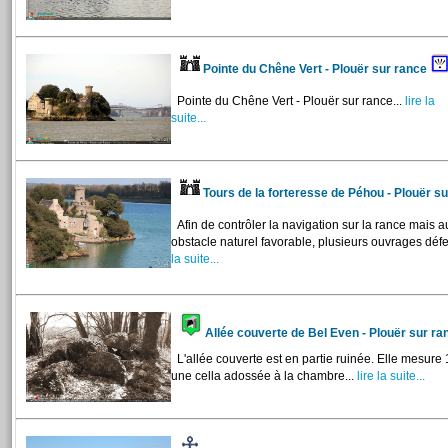
Pointe du Chêne Vert - Plouër sur rance
Pointe du Chêne Vert - Plouër sur rance...
lire la
suite...
Tours de la forteresse de Péhou - Plouër 
Afin de contrôler la navigation sur la rance mais au
obstacle naturel favorable, plusieurs ouvrages défen
la suite...
Allée couverte de Bel Even - Plouër sur r
L'allée couverte est en partie ruinée. Elle mesure
une cella adossée à la chambre...
lire la suite...