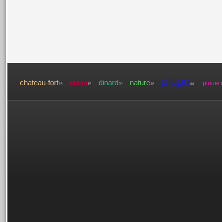
plage
chateau-fort
dinan
dinard
nature
plouer
15
15
20
16
44
1