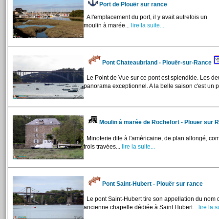
Port de Plouër sur rance
A l'emplacement du port, il y avait autrefois un
moulin à marée...
lire la suite...
Pont Chateaubriand - Plouër-sur-Rance
Le Point de Vue sur ce pont est splendide. Les de
panorama exceptionnel. A la belle saison c'est un po
Moulin à marée de Rochefort - Plouër sur
Minoterie dite à l'américaine, de plan allongé, co
trois travées...
lire la suite...
Pont Saint-Hubert - Plouër sur rance
Le pont Saint-Hubert tire son appellation du nom d
ancienne chapelle dédiée à Saint Hubert...
lire la su