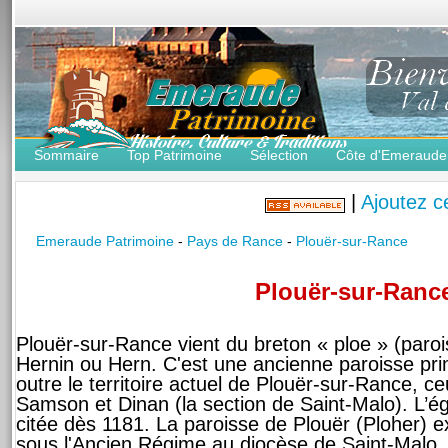
Sommaire
Top Patrimoine
Sélection
Côte d'Emeraude
|
Ajoutez c
Emeraude Patrimoine
-
Pays de Rance
-
Plouër-sur-Rance
Plouër-sur-Ranc
Plouër-sur-Rance vient du breton « ploe » (parois
Hernin ou Hern. C'est une ancienne paroisse primi
outre le territoire actuel de Plouër-sur-Rance, ce
Samson et Dinan (la section de Saint-Malo). L’ég
citée dès 1181. La paroisse de Plouër (Ploher) e
sous l'Ancien Régime au diocèse de Saint-Malo.