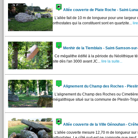
Allée couverte de Plate Roche - Saint-Lun
L'allée fait de 10 m de longueur pour une largeur 
orthostates qui la constituent sont en quartzite...
lire
Menhir de la Tiemblais - Saint-Samson-su
Ce mégalithe édifié à la période du Néolithique 
site dès l'an 3000 avant JC...
lire la suite...
Alignement du Champ des Roches - Plesli
L'alignement du Champ des Roches ou Cimetière 
mégalithique situé sur la commune de Pleslin-Triga
Allée couverte de la Ville Génouhan - Cré
L'allée couverte mesure 12,70 m de longueur sur 
orthostates. Le côté sud-est ne comporte que neuf..