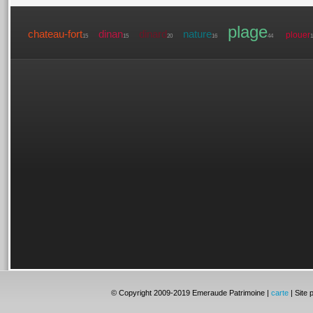
plage
chateau-fort
dinan
dinard
nature
plouer
15
15
20
16
44
1
© Copyright 2009-2019 Emeraude Patrimoine |
carte
| Site