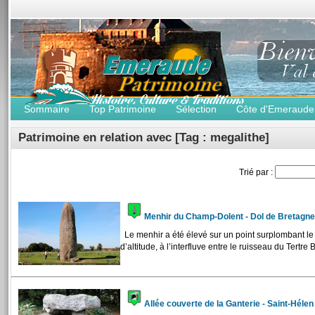
Sommaire
Top Patrimoine
Sélection
Côte d'Emeraude
Patrimoine en relation avec [Tag : megalithe]
Trié par :
Menhir du Champ-Dolent - Dol de Bretagn
Le menhir a été élevé sur un point surplombant le
d’altitude, à l’interfluve entre le ruisseau du Tertre Bi
Allée couverte de la Ganterie - Saint-Héle