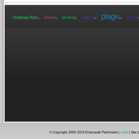
plage
chateau-fort
dinan
dinard
nature
plouer
15
15
20
16
44
1
© Copyright 2009-2019 Emeraude Patrimoine |
carte
| Site