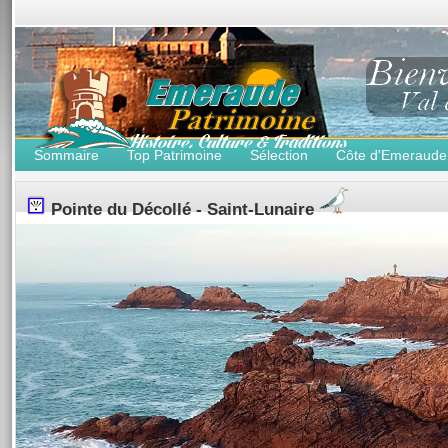
Sommaire
Top Patrimoine
Sélection
Côte d'Emeraude
Pointe du Décollé - Saint-Lunaire