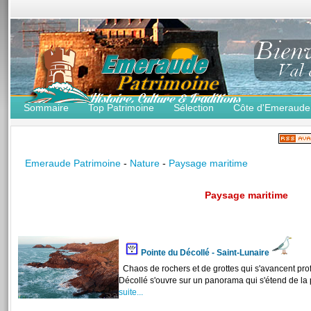
Sommaire
Top Patrimoine
Sélection
Côte d'Emeraude
Emeraude Patrimoine
-
Nature
-
Paysage maritime
Paysage maritime
Pointe du Décollé - Saint-Lunaire
Chaos de rochers et de grottes qui s'avancent pro
Décollé s'ouvre sur un panorama qui s'étend de la p
suite...