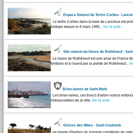
Espace Naturel du Tertre Corlieu - Lanci
Le tertre Corlieu dans la baie de Lancieux est pro
biotope depuis le 6 mars 1995...
lire la suite...
Site naturel du Havre de Rothéneuf - Sai
Le havre de Rothéneuf est une anse de France fer
tombolo et à l'ouest par la pointe de Rothéneuf...
lir
Brise-lames de Saint-Malo
Les brise-lames, ces troncs d'arbre noircis enfonc
indissociables de la ville.
lire la suite...
Grèves des Mites - Saint-Coulomb
ne bande d'herbus (le schorre) constituée de salico