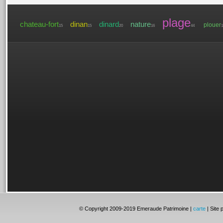
plage
chateau-fort
dinan
dinard
nature
plouer
15
15
20
16
44
1
© Copyright 2009-2019 Emeraude Patrimoine |
carte
| Site