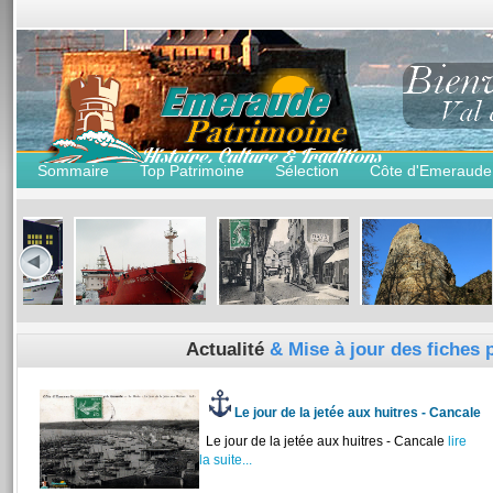
Sommaire
Top Patrimoine
Sélection
Côte d'Emeraude
Actualité
& Mise à jour des fiches 
Le jour de la jetée aux huitres - Cancale
Le jour de la jetée aux huitres - Cancale
lire
la suite...