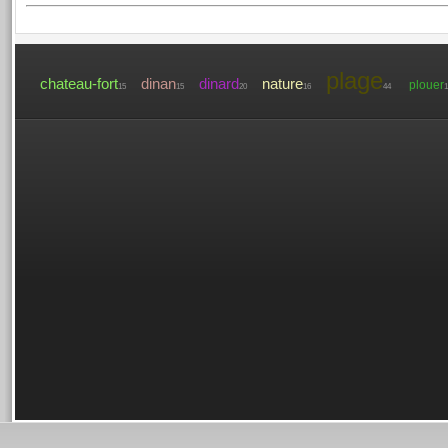
plage
chateau-fort
dinan
dinard
nature
plouer
15
15
20
16
44
1