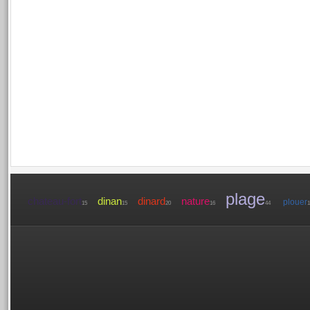
plage
chateau-fort
dinan
dinard
nature
plouer
15
15
20
16
44
1