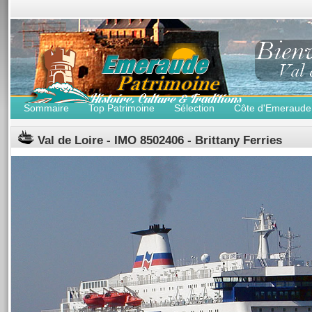
Sommaire
Top Patrimoine
Sélection
Côte d'Emeraude
Val de Loire - IMO 8502406 - Brittany Ferries