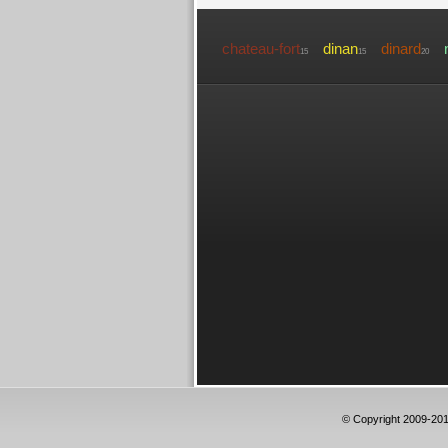
chateau-fort
dinan
dinard
15
15
20
© Copyright 2009-20