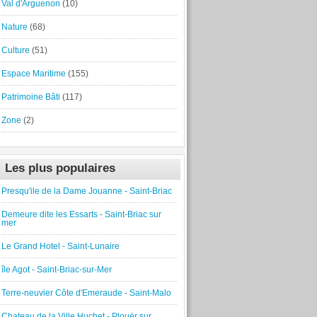
Val d'Arguenon
(10)
Nature
(68)
Culture
(51)
Espace Maritime
(155)
Patrimoine Bâti
(117)
Zone
(2)
Les plus populaires
Presqu'ile de la Dame Jouanne - Saint-Briac
Demeure dite les Essarts - Saint-Briac sur
mer
Le Grand Hotel - Saint-Lunaire
île Agot - Saint-Briac-sur-Mer
Terre-neuvier Côte d'Emeraude - Saint-Malo
Chateau de la Ville Huchet - Plouër sur