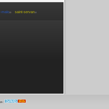
t-malo
saint-servan
20
16
on :