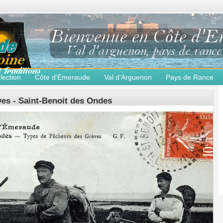
lection
Côte d'Emeraude
Val d'Arguenon
Pays de Rance
es - Saint-Benoit des Ondes