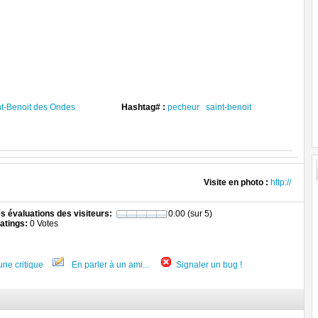
nt-Benoit des Ondes
Hashtag# :
pecheur
saint-benoit
Visite en photo :
http://
 évaluations des visiteurs:
0.00 (sur 5)
atings:
0 Votes
une critique
En parler à un ami...
Signaler un bug !