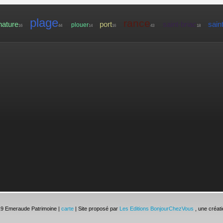
plage
rance
nature
port
saint-briac
sain
plouer
16
44
14
16
43
18
19 Emeraude Patrimoine |
carte
| Site proposé par
Les Editions BonjourChezVous
, une créati