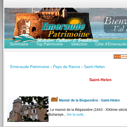
Sommaire
Top Patrimoine
Sélection
Côte d'Emeraude
Emeraude Patrimoine
-
Pays de Rance
-
Saint-Helen
Saint-Helen
Manoir de la Begassière - Saint-Helen
Le manoir de la Bégassière (1643 - XIXème siècle),
Buharaye...
lire la suite...