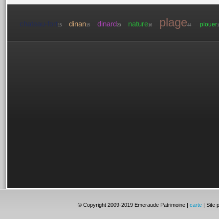
plage
chateau-fort
dinan
dinard
nature
plouer
15
15
20
16
44
1
© Copyright 2009-2019 Emeraude Patrimoine |
carte
| Site