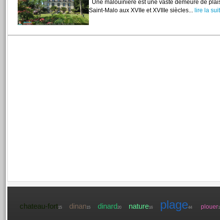
Une malouinière est une vaste demeure de plais
Saint-Malo aux XVIIe et XVIIIe siècles...
lire la suit
plage
chateau-fort
dinan
dinard
nature
plouer
15
15
20
16
44
1