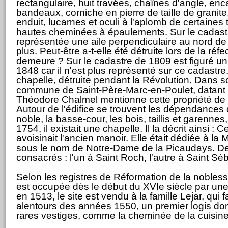
rectangulaire, huit travées, chaînes d'angle, en
bandeaux, corniche en pierre de taille de grani
enduit, lucarnes et oculi à l'aplomb de certaines t
hautes cheminées à épaulements. Sur le cadast
représentée une aile perpendiculaire au nord de 
plus. Peut-être a-t-elle été détruite lors de la réfe
demeure ? Sur le cadastre de 1809 est figuré un 
1848 car il n'est plus représenté sur ce cadastre.
chapelle, détruite pendant la Révolution. Dans s
commune de Saint-Père-Marc-en-Poulet, datant 
Théodore Chalmel mentionne cette propriété de 
Autour de l'édifice se trouvent les dépendances 
noble, la basse-cour, les bois, taillis et garennes, 
1754, il existait une chapelle. Il la décrit ainsi :
avoisinait l'ancien manoir. Elle était dédiée à l
sous le nom de Notre-Dame de la Picaudays. Deu
consacrés : l'un à Saint Roch, l'autre à Saint Séb
Selon les registres de Réformation de la noblesse
est occupée dès le début du XVIe siècle par une
en 1513, le site est vendu à la famille Lejar, qui f
alentours des années 1550, un premier logis dont
rares vestiges, comme la cheminée de la cuisine