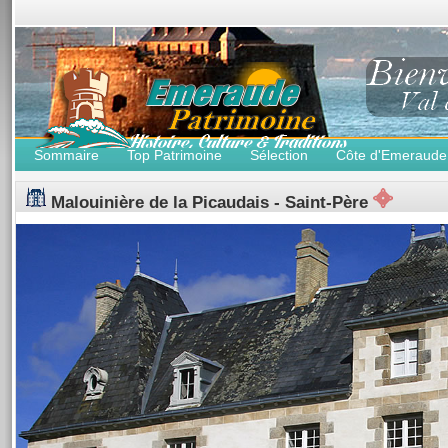
Sommaire
Top Patrimoine
Sélection
Côte d'Emeraude
Malouinière de la Picaudais - Saint-Père