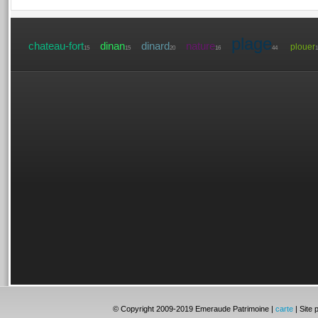
plage
chateau-fort
dinan
dinard
nature
plouer
15
15
20
16
44
1
© Copyright 2009-2019 Emeraude Patrimoine |
carte
| Site