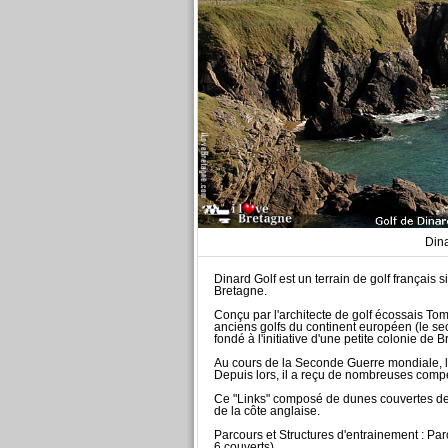
Dina
Dinard Golf est un terrain de golf français
Bretagne.
Conçu par l'architecte de golf écossais T
anciens golfs du continent européen (le se
fondé à l'initiative d'une petite colonie de 
Au cours de la Seconde Guerre mondiale, le
Depuis lors, il a reçu de nombreuses compét
Ce "Links" composé de dunes couvertes de b
de la côte anglaise.
Parcours et Structures d'entrainement : Pa
6 couverts).