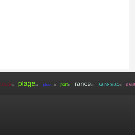
plage
rance
nature
port
saint-briac
sain
plouer
16
44
14
16
43
18