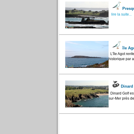
Presqu
lire la suite...
île Ag
L'île Agot renf
historique par ar
Dinard 
Dinard Golf est
sur-Mer près de