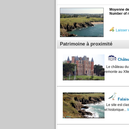
Moyenne des
Number of r
Laisser 
Patrimoine à proximité
Châtea
Le château du N
remonte au XIIe 
Falais
Le site est cla
et historique...
li