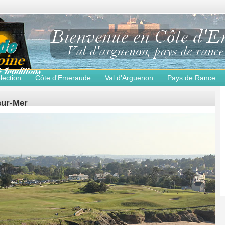
lection
Côte d'Emeraude
Val d'Arguenon
Pays de Rance
-sur-Mer