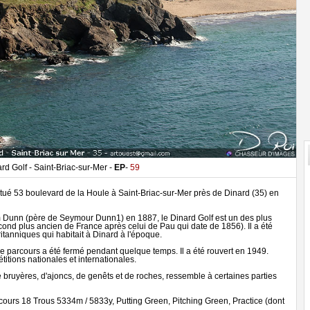
rd Golf - Saint-Briac-sur-Mer -
EP
-
59
 situé 53 boulevard de la Houle à Saint-Briac-sur-Mer près de Dinard (35) en
om Dunn (père de Seymour Dunn1) en 1887, le Dinard Golf est un des plus
cond plus ancien de France après celui de Pau qui date de 1856). Il a été
Britanniques qui habitait à Dinard à l'époque.
 parcours a été fermé pendant quelque temps. Il a été rouvert en 1949.
itions nationales et internationales.
ruyères, d'ajoncs, de genêts et de roches, ressemble à certaines parties
rcours 18 Trous 5334m / 5833y, Putting Green, Pitching Green, Practice (dont