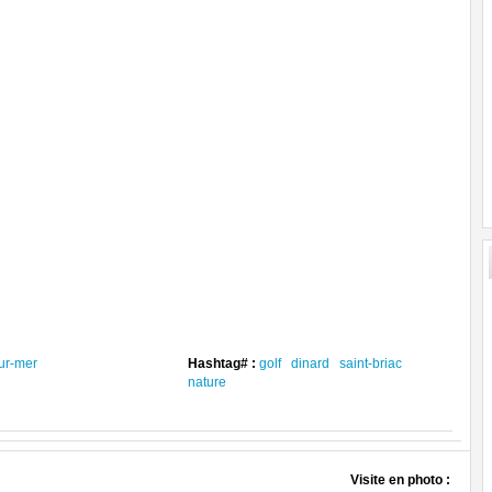
sur-mer
Hashtag# :
golf
dinard
saint-briac
nature
Visite en photo :