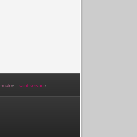
t-malo
saint-servan
20
16