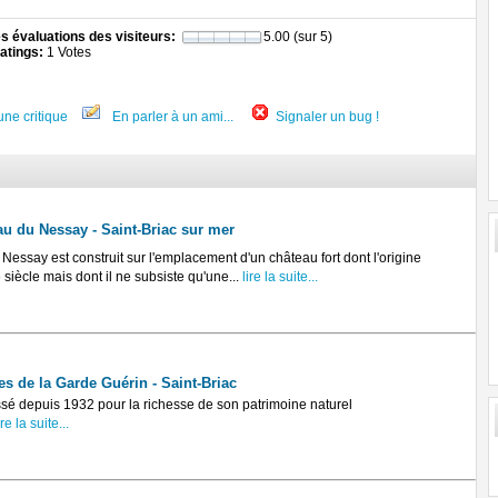
 évaluations des visiteurs:
5.00 (sur 5)
atings:
1 Votes
une critique
En parler à un ami...
Signaler un bug !
u du Nessay - Saint-Briac sur mer
essay est construit sur l'emplacement d'un château fort dont l'origine
siècle mais dont il ne subsiste qu'une...
lire la suite...
es de la Garde Guérin - Saint-Briac
ssé depuis 1932 pour la richesse de son patrimoine naturel
re la suite...