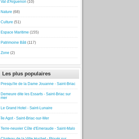
Val d'Arguenon
(10)
Nature
(68)
Culture
(51)
Espace Maritime
(155)
Patrimoine Bâti
(117)
Zone
(2)
Les plus populaires
Presqu'ile de la Dame Jouanne - Saint-Briac
Demeure dite les Essarts - Saint-Briac sur
mer
Le Grand Hotel - Saint-Lunaire
île Agot - Saint-Briac-sur-Mer
Terre-neuvier Côte d'Emeraude - Saint-Malo
Chateau de la Ville Huchet - Plouër sur