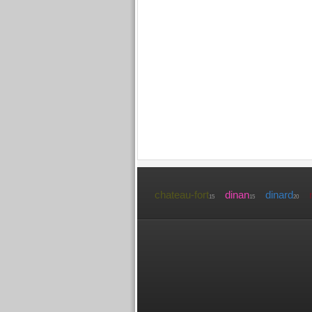
chateau-fort
dinan
dinard
15
15
20