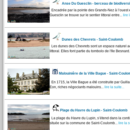
Anse Du Guesclin - berceau de biodivers
Encadrée par la pointe des Grands-Nez à l’ouest et 
Guesclin se trouve sur le sentier littoral entre...
lire l
Dunes des Chevrets - Saint-Coulomb
Les dunes des Chevrets sont un espace naturel ac
littoral. Elles font partie du tombolo de l'Ile Besnard.
Malouinière de la Ville Bague - Saint-Coul
En 1715, la Ville Bague a été construite par Guill
Eon, riches négociants malouins...
lire la suite...
Plage du Havre du Lupin - Saint-Coulomb
La plage du Havre du Lupin, s’étend dans la conti
située sur la commune de Saint-Coulomb...
lire la s