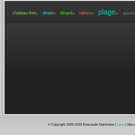
plage
chateau-fort
dinan
dinard
nature
plouer
15
15
20
16
44
1
© Copyright 2009-2019 Emeraude Patrimoine |
carte
| Site