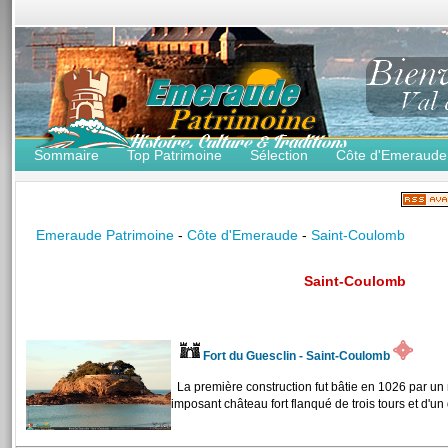
Sommaire
Top Patrimoine
Sélection
Côte d'Emeraude
Emeraude Patrimoine
-
Côte d'Emeraude
-
Saint-Coulomb
Saint-Coulomb
Fort du Guesclin - Saint-Coulomb
La première construction fut bâtie en 1026 par un
imposant château fort flanqué de trois tours et d'un 