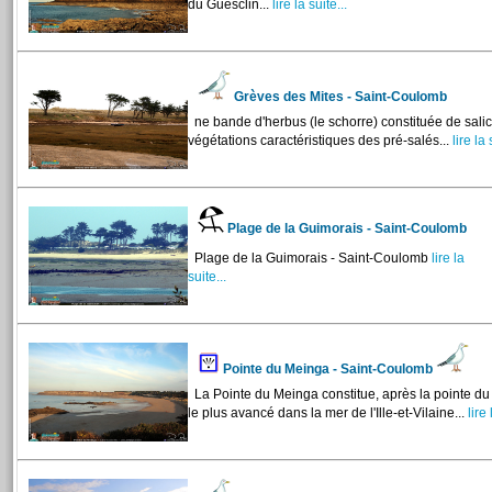
du Guesclin...
lire la suite...
Grèves des Mites - Saint-Coulomb
ne bande d'herbus (le schorre) constituée de salico
végétations caractéristiques des pré-salés...
lire la 
Plage de la Guimorais - Saint-Coulomb
Plage de la Guimorais - Saint-Coulomb
lire la
suite...
Pointe du Meinga - Saint-Coulomb
La Pointe du Meinga constitue, après la pointe d
le plus avancé dans la mer de l'Ille-et-Vilaine...
lire 