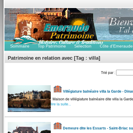
Sommaire
Top Patrimoine
Sélection
Côte d'Emeraude
Patrimoine en relation avec [Tag : villa]
Trié par :
Villégiature balnéaire villa la Garde - Din
Maison de villégiature balnéaire dite villa la Garde
lire la suite...
Demeure dite les Essarts - Saint-Briac s