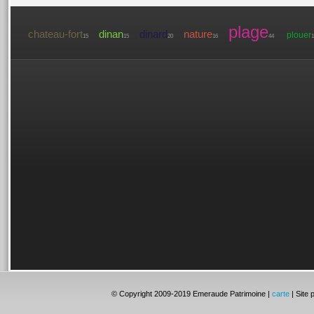
plage
chateau-fort
dinan
dinard
nature
plouer
15
15
20
16
44
1
© Copyright 2009-2019 Emeraude Patrimoine |
carte
| Site