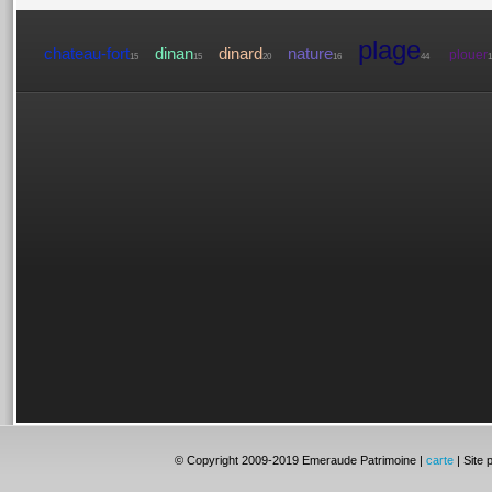
plage
chateau-fort
dinan
dinard
nature
plouer
15
15
20
16
44
1
© Copyright 2009-2019 Emeraude Patrimoine |
carte
| Site