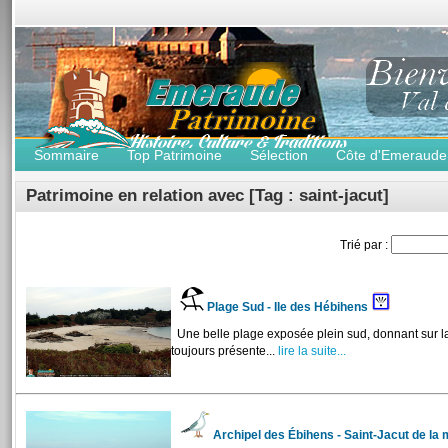
Sommaire
Top Patrimoine
Sélection
Côte d'Emeraude
Patrimoine en relation avec [Tag : saint-jacut]
Trié par :
Plage Sud - Ile des Hébihens
Une belle plage exposée plein sud, donnant sur la 
toujours présente...
lire la suite...
Archipel des Ébihens - Saint-Jacut de la