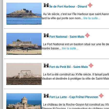
île de Fort Harbour - Dinard
Au Ve siècle, c'est sur l'île Harbour que saint Aaro
tard la ville qui porte son nom...
lire la suite...
Fort National - Saint-Malo
Le Fort National est un bastion situé sur une île de
marée basse...
lire la suite...
Fort du Petit Bé - Saint-Malo
Le fort a été construit au XVIIe siècle. Il faisait p
Vauban et destinée à protéger la ville de Saint-Malo
Fort La Latte - Cap Fréhel Plevenon
Le château de la Roche-Goyon fut construit au XIV
Étienne III Gouÿon. La construction du château c