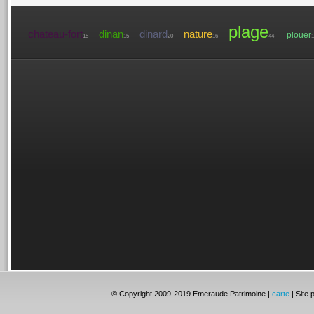
plage
chateau-fort
dinan
dinard
nature
plouer
15
15
20
16
44
1
© Copyright 2009-2019 Emeraude Patrimoine |
carte
| Site