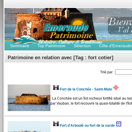
Sommaire
Top Patrimoine
Sélection
Côte d'Emeraude
Patrimoine en relation avec [Tag : fort cotier]
Trié par :
Fort de la Conchée - Saint-Malo
La Conchée est un îlot rocheux fortifié situé au la
par Vauban, le fort recouvre la quasi-totalité de l'îlot 
Fort d'Arboulé ou fort de la varde