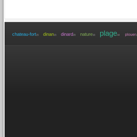
plage
chateau-fort
dinan
dinard
nature
plouer
15
15
20
16
44
1